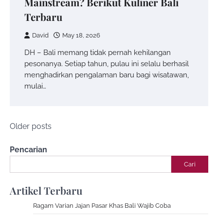
Mainstream? Berikut Kuliner Bali
Terbaru
David
May 18, 2026
DH – Bali memang tidak pernah kehilangan
pesonanya. Setiap tahun, pulau ini selalu berhasil
menghadirkan pengalaman baru bagi wisatawan,
mulai…
Posts
Older posts
navigation
Pencarian
Cari
Artikel Terbaru
Ragam Varian Jajan Pasar Khas Bali Wajib Coba